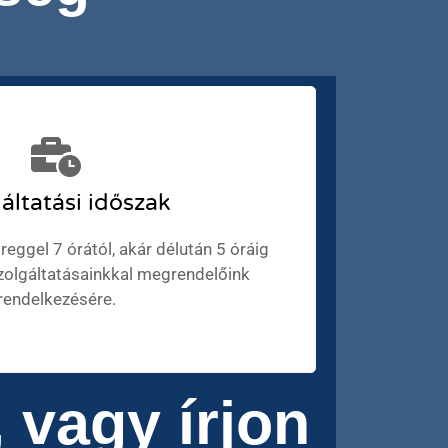
áltatási időszak
reggel 7 órától, akár délután 5 óráig
szolgáltatásainkkal megrendelőink
rendelkezésére.
 vagy írjon