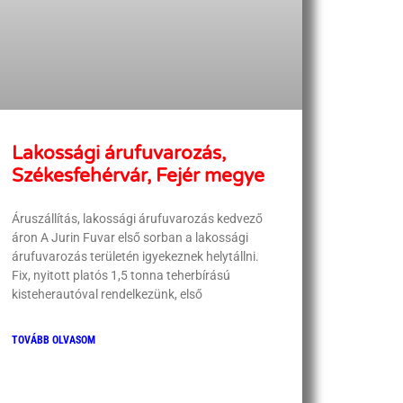
Lakossági árufuvarozás,
Székesfehérvár, Fejér megye
Áruszállítás, lakossági árufuvarozás kedvező
áron A Jurin Fuvar első sorban a lakossági
árufuvarozás területén igyekeznek helytállni.
Fix, nyitott platós 1,5 tonna teherbírású
kisteherautóval rendelkezünk, első
TOVÁBB OLVASOM