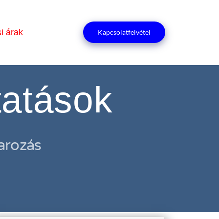
i árak
Kapcsolatfelvétel
tatások
arozás