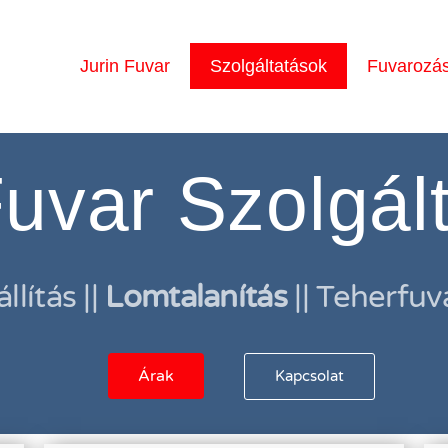
Jurin Fuvar
Szolgáltatások
Fuvarozás
Fuvar Szolgál
llítás ||
Lomtalanítás
|| Teherfuv
Árak
Kapcsolat