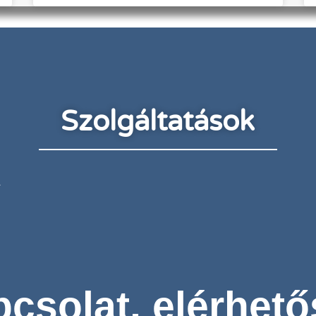
Szolgáltatások
.
csolat, elérhet