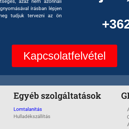
tséges, azaz nem azonnali
gnyomásával írásban lépjen
meg tudjuk tervezni az ön
+36
Kapcsolatfelvétel
Egyéb szolgáltatások
G
Lomtalanítás
Hulladékszállítás