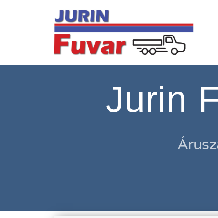
Jurin 
Áruszá